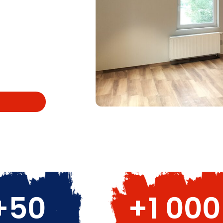
+
50
+
1 000