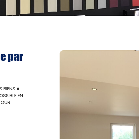
e par
S BIENS A
SSIBLE EN
 POUR