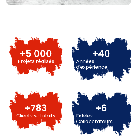
+
5 000
+
48
Projets réalisés
Années
d'expérience
+
971
+
8
Clients satisfaits
Fidèles
Collaborateurs