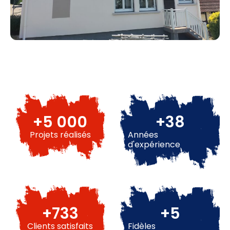
+
5 000
+
47
Projets réalisés
Années
d'expérience
+
944
+
8
Clients satisfaits
Fidèles