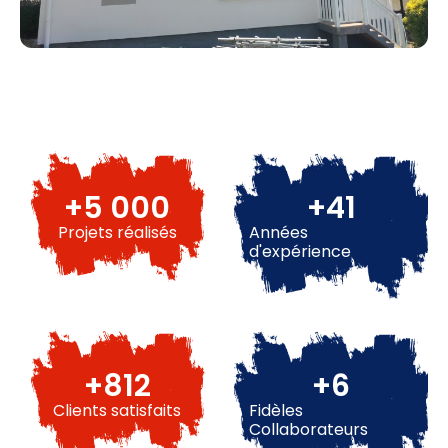
+
5 000
+
49
Projets réalisés
Années
d'expérience
+
982
+
8
Clients satisfaits
Fidèles
Collaborateurs